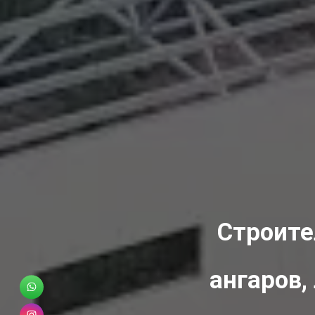
Строите
ангаров,