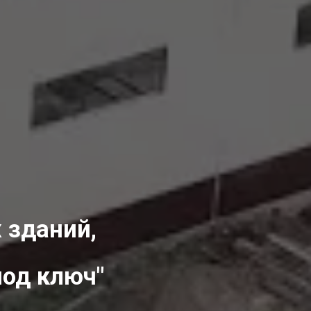
 зданий,
под ключ"